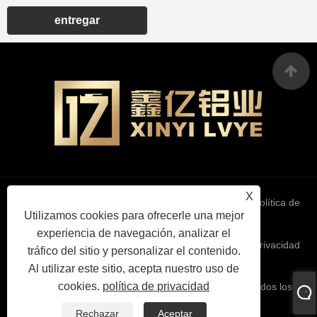
entregar
X
Links
Sitemap
RSS
XML
política de
Utilizamos cookies para ofrecerle una mejor
experiencia de navegación, analizar el
privacidad
tráfico del sitio y personalizar el contenido.
Al utilizar este sitio, acepta nuestro uso de
cookies.
política de privacidad
Copyright © 2025 Tianjin Xinyi Aluminum Co., Ltd. Todos los
derechos reservados.
Rechazar
Aceptar